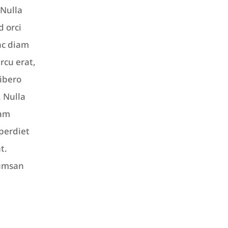
 Nulla
d orci
ac diam
rcu erat,
libero
. Nulla
uam
perdiet
t.
cumsan