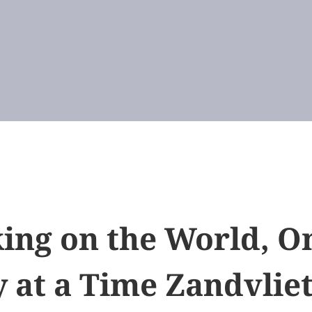
AUTHOR OF "TASTE OF EUROPE"
ing on the World, O
y at a Time Zandvlie