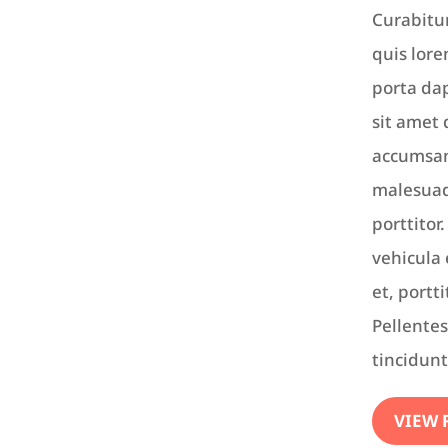
Curabitur
quis lore
porta dap
sit amet
accumsan 
malesuada
porttitor.
vehicula 
et, portt
Pellentes
tincidunt
VIEW 